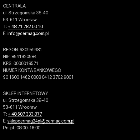
CENTRALA
ul. Strzegomska 38-40
53-611 Wrocław
T:
+ 48 71 782 00 10
E:
info@cermag.com.pl
REGON: 930959381
NIP: 8941920984
KRS: 0000018571
NUMER KONTA BANKOWEGO
90 1600 1462 0008 0412 3702 9001
SKLEP INTERNETOWY
ul. Strzegomska 38-40
53-611 Wrocław
T:
+ 48 607 333 877
E:
sklepcermag24pl@cermag.com.pl
Pn-pt: 08:00-16:00