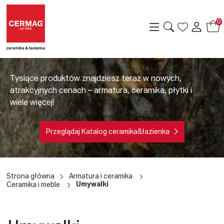
0
Tysiące produktów znajdziesz teraz w nowych,
atrakcyjnych cenach – armatura, ceramika, płytki i
wiele więcej!
Przeglądaj Katalog ceramika&łazienka
a
Strona główna
Armatura i ceramika
Umywalki
Ceramika i meble