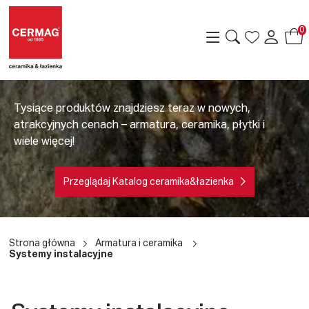
0
Tysiące produktów znajdziesz teraz w nowych,
atrakcyjnych cenach – armatura, ceramika, płytki i
wiele więcej!
Przeglądaj Katalog ceramika&łazienka
a
Strona główna
Armatura i ceramika
Systemy instalacyjne