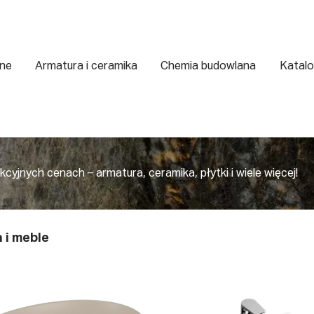
zne
Armatura i ceramika
Chemia budowlana
Katalo
yjnych cenach – armatura, ceramika, płytki i wiele więcej!
 i meble