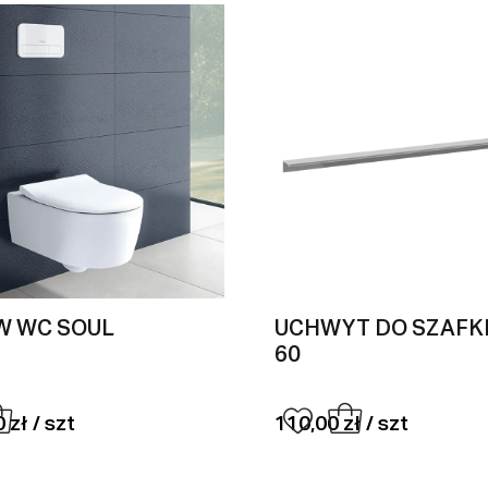
W WC SOUL
UCHWYT DO SZAFK
60
 zł / szt
110,00 zł / szt