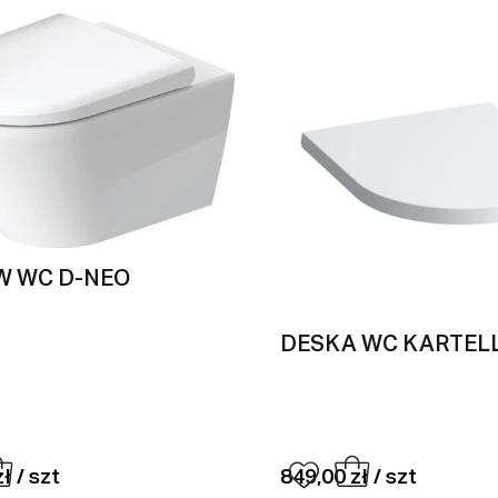
W WC D-NEO
DESKA WC KARTEL
ł / szt
849,00 zł / szt