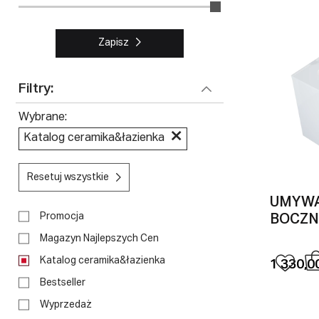
Zapisz
Filtry:
Wybrane
Katalog ceramika&łazienka
Resetuj wszystkie
UMYWA
Promocja
BOCZN
Magazyn Najlepszych Cen
Katalog ceramika&łazienka
1 330,00
Bestseller
Wyprzedaż