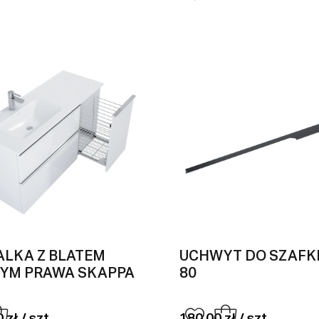
LKA Z BLATEM
UCHWYT DO SZAFK
YM PRAWA SKAPPA
80
 zł / szt
180,00 zł / szt