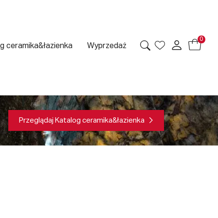
0
g ceramika&łazienka
Wyprzedaż
Przeglądaj Katalog ceramika&łazienka