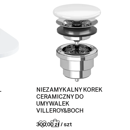
L
NIEZAMYKALNY KOREK
CERAMICZNY DO
UMYWALEK
VILLEROY&BOCH
300,00 zł / szt