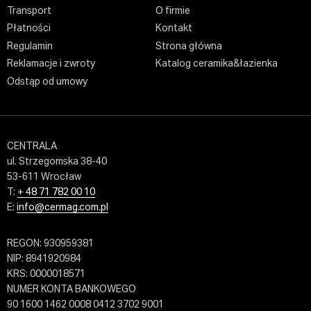
Transport
O firmie
Płatności
Kontakt
Regulamin
Strona główna
Reklamacje i zwroty
Katalog ceramika&łazienka
Odstąp od umowy
CENTRALA
ul. Strzegomska 38-40
53-611 Wrocław
T:
+ 48 71 782 00 10
E:
info@cermag.com.pl
REGON: 930959381
NIP: 8941920984
KRS: 0000018571
NUMER KONTA BANKOWEGO
90 1600 1462 0008 0412 3702 9001