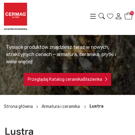
0
Tysiące produktów znajdziesz teraz w nowych,
atrakcyjnych cenach – armatura, ceramika, płytki i
wiele więcej!
Przeglądaj Katalog ceramika&łazienka
a
Lustra
Strona główna
Armatura i ceramika
Lustra