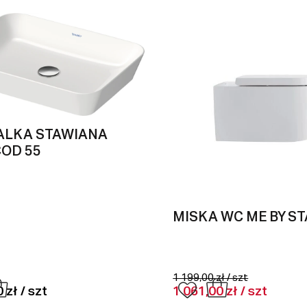
LKA STAWIANA
COD 55
MISKA WC ME BY S
1 199,00 zł / szt
 zł / szt
1 061,00 zł / szt