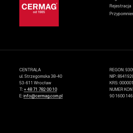
Rejestracja
Przypomnien
CENTRALA
REGON: 930
ul. Strzegomska 38-40
NIP: 894192
53-611 Wrocław
KRS: 00000
T:
+ 48 71 782 00 10
NUMER KO
E:
info@cermag.com.pl
90 1600 146