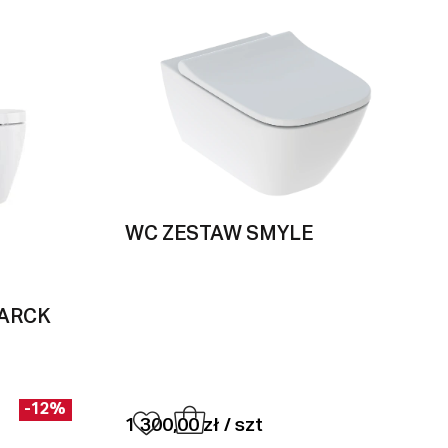
WC ZESTAW SMYLE
TARCK
-12%
1 300,00 zł / szt