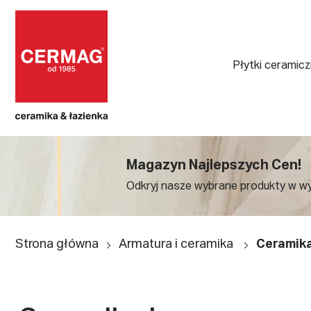
Płytki ceramic
Magazyn Najlepszych Cen!
Odkryj nasze wybrane produkty w w
Strona główna
Armatura i ceramika
Ceramika