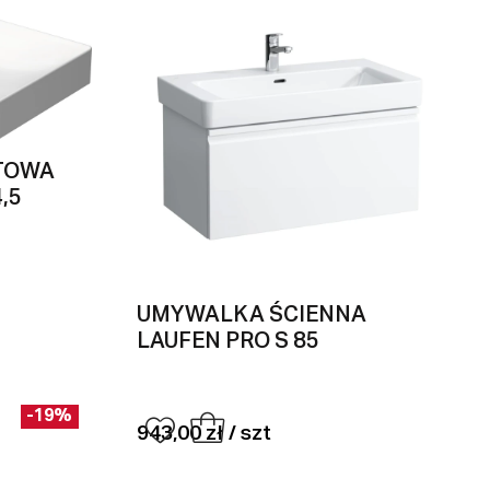
TOWA
,5
UMYWALKA ŚCIENNA
LAUFEN PRO S 85
-19%
943,00 zł / szt