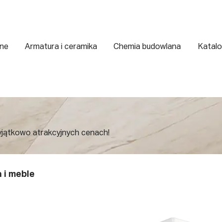
zne
Armatura i ceramika
Chemia budowlana
Katalo
yjątkowo atrakcyjnych cenach!
 i meble