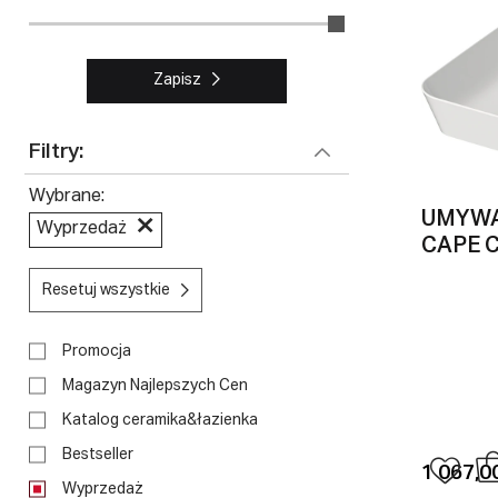
Zapisz
Filtry:
Wybrane
UMYWA
Wyprzedaż
CAPE 
Resetuj wszystkie
Promocja
Magazyn Najlepszych Cen
Katalog ceramika&łazienka
Bestseller
1 067,00
Wyprzedaż