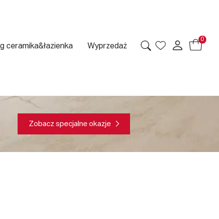
0
g ceramika&łazienka
Wyprzedaż
Zobacz specjalne okazje