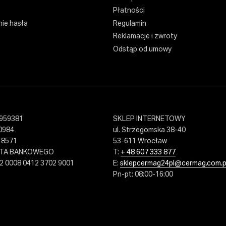
Płatności
ie hasła
Regulamin
Reklamacje i zwroty
Odstąp od umowy
959381
SKLEP INTERNETOWY
0984
ul. Strzegomska 38-40
18571
53-611 Wrocław
NTA BANKOWEGO
T:
+ 48 607 333 877
2 0008 0412 3702 9001
E:
sklepcermag24pl@cermag.com.p
Pn-pt: 08:00-16:00