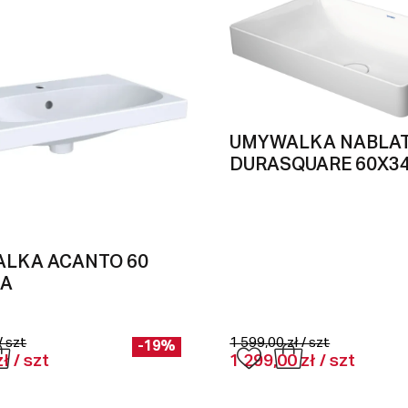
UMYWALKA NABLA
DURASQUARE 60X34
LKA ACANTO 60
KA
/ szt
1 599,00 zł / szt
-19%
ł / szt
1 299,00 zł / szt