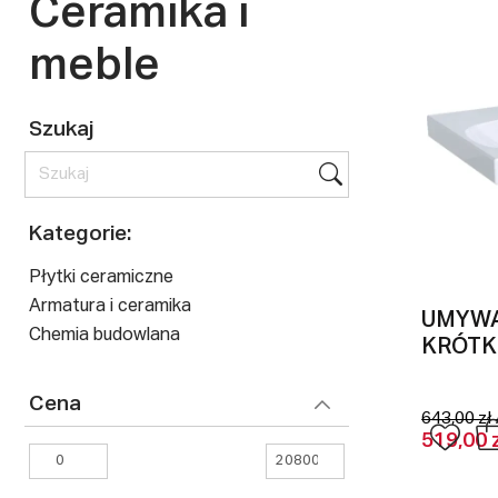
Ceramika i
meble
Szukaj
Kategorie:
Płytki ceramiczne
Armatura i ceramika
UMYWA
Chemia budowlana
KRÓT
Cena
643,00 zł 
519,00 z