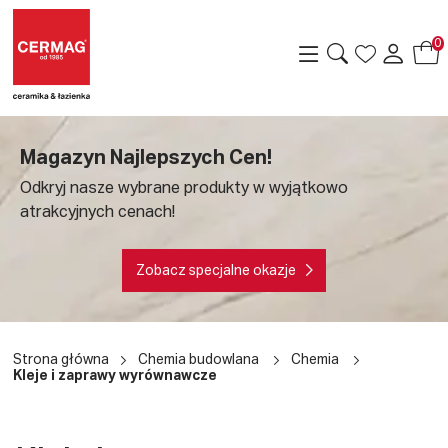
0
Magazyn Najlepszych Cen!
Odkryj nasze wybrane produkty w wyjątkowo
atrakcyjnych cenach!
Zobacz specjalne okazje
a
Strona główna
Chemia budowlana
Chemia
Kleje i zaprawy wyrównawcze