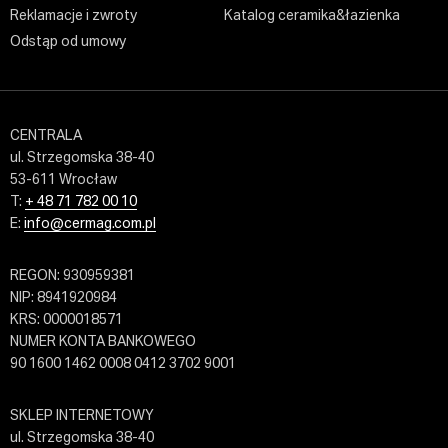
Reklamacje i zwroty
Katalog ceramika&łazienka
Odstąp od umowy
CENTRALA
ul. Strzegomska 38-40
53-611 Wrocław
T:
+ 48 71 782 00 10
E:
info@cermag.com.pl
REGON: 930959381
NIP: 8941920984
KRS: 0000018571
NUMER KONTA BANKOWEGO
90 1600 1462 0008 0412 3702 9001
SKLEP INTERNETOWY
ul. Strzegomska 38-40