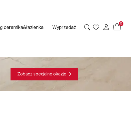
0
g ceramika&łazienka
Wyprzedaż
Zobacz specjalne okazje