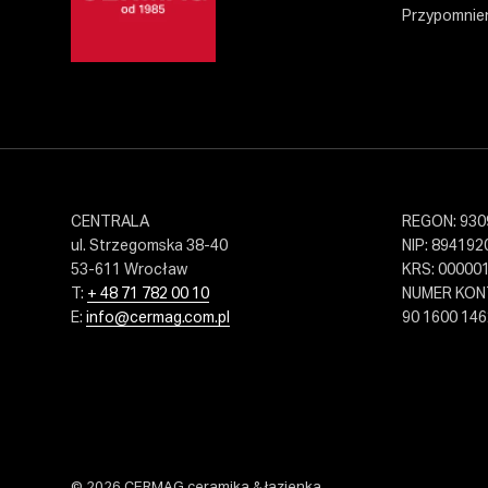
Przypomnien
CENTRALA
REGON: 930
ul. Strzegomska 38-40
NIP: 894192
53-611 Wrocław
KRS: 00000
T:
+ 48 71 782 00 10
NUMER KO
E:
info@cermag.com.pl
90 1600 146
© 2026 CERMAG ceramika & łazienka.