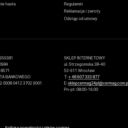
ie hasła
Regulamin
Reklamacje i zwroty
Odstąp od umowy
959381
SKLEP INTERNETOWY
0984
ul. Strzegomska 38-40
18571
53-611 Wrocław
NTA BANKOWEGO
T:
+ 48 607 333 877
2 0008 0412 3702 9001
E:
sklepcermag24pl@cermag.com.p
Pn-pt: 08:00-16:00
Polityka prywatności i plików cookies