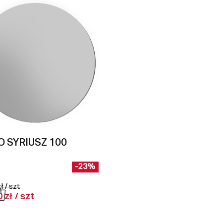
 SYRIUSZ 100
-23%
ł / szt
 zł / szt