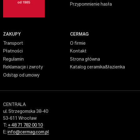
Przypomnienie hasła
ZAKUPY
CERMAG
Transport
O firmie
Płatności
Kontakt
Regulamin
Strona główna
Reklamacje i zwroty
Katalog ceramika&łazienka
Odstąp od umowy
CENTRALA
ul. Strzegomska 38-40
53-611 Wrocław
T:
+ 48 71 782 00 10
E:
info@cermag.com.pl