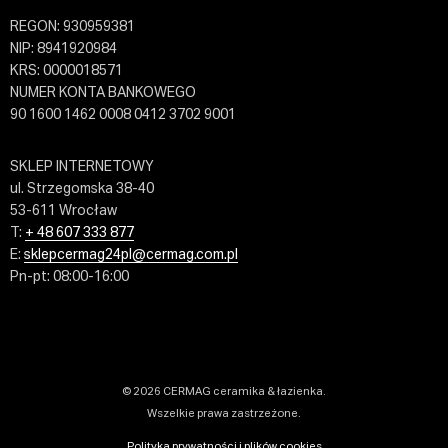
REGON: 930959381
NIP: 8941920984
KRS: 0000018571
NUMER KONTA BANKOWEGO
90 1600 1462 0008 0412 3702 9001
SKLEP INTERNETOWY
ul. Strzegomska 38-40
53-611 Wrocław
T:
+ 48 607 333 877
E:
sklepcermag24pl@cermag.com.pl
Pn-pt: 08:00-16:00
© 2026 CERMAG ceramika & łazienka.
Wszelkie prawa zastrzeżone.
Polityka prywatności i plików cookies