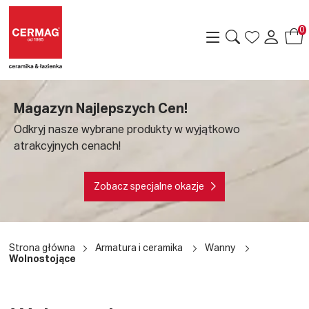
0
Magazyn Najlepszych Cen!
Odkryj nasze wybrane produkty w wyjątkowo
atrakcyjnych cenach!
Zobacz specjalne okazje
a
Strona główna
Armatura i ceramika
Wanny
Wolnostojące