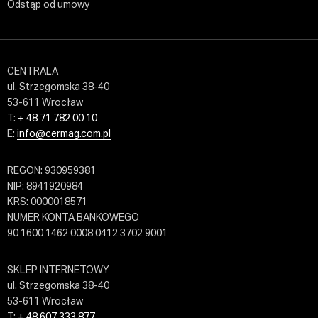
Odstąp od umowy
CENTRALA
ul. Strzegomska 38-40
53-611 Wrocław
T:
+ 48 71 782 00 10
E:
info@cermag.com.pl
REGON: 930959381
NIP: 8941920984
KRS: 0000018571
NUMER KONTA BANKOWEGO
90 1600 1462 0008 0412 3702 9001
SKLEP INTERNETOWY
ul. Strzegomska 38-40
53-611 Wrocław
T:
+ 48 607 333 877