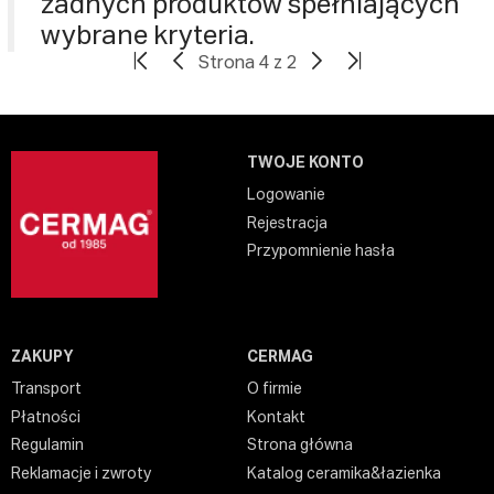
żadnych produktów spełniających
wybrane kryteria.
Strona 4 z 2
TWOJE KONTO
Logowanie
Rejestracja
Przypomnienie hasła
ZAKUPY
CERMAG
Transport
O firmie
Płatności
Kontakt
Regulamin
Strona główna
Reklamacje i zwroty
Katalog ceramika&łazienka