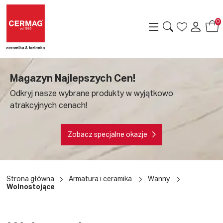
0
Magazyn Najlepszych Cen!
Odkryj nasze wybrane produkty w wyjątkowo
atrakcyjnych cenach!
Zobacz specjalne okazje
a
Strona główna
Armatura i ceramika
Wanny
Wolnostojące