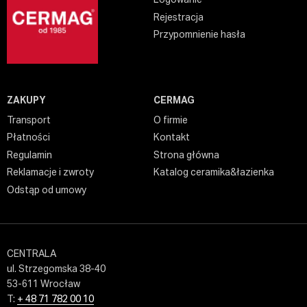
Logowanie
Rejestracja
Przypomnienie hasła
ZAKUPY
CERMAG
Transport
O firmie
Płatności
Kontakt
Regulamin
Strona główna
Reklamacje i zwroty
Katalog ceramika&łazienka
Odstąp od umowy
CENTRALA
ul. Strzegomska 38-40
53-611 Wrocław
T:
+ 48 71 782 00 10