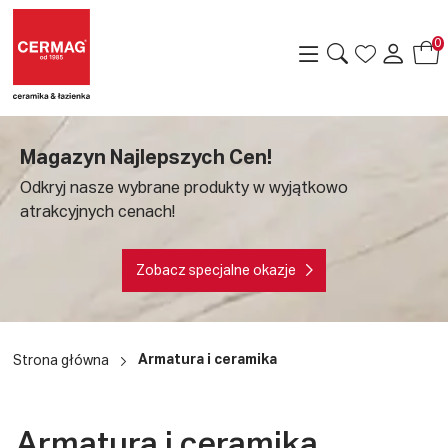
0
Magazyn Najlepszych Cen!
Odkryj nasze wybrane produkty w wyjątkowo
atrakcyjnych cenach!
Zobacz specjalne okazje
a
Armatura i ceramika
Strona główna
Armatura i ceramika