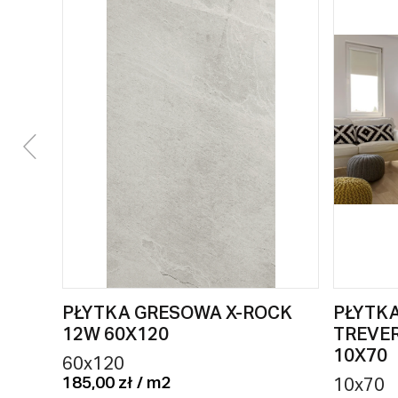
PŁYTKA GRESOWA X-ROCK
PŁYTK
12W 60X120
TREVE
10X70
60x120
185,00 zł / m2
10x70