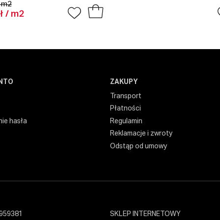
/ m2
ł / m2
NTO
ZAKUPY
Transport
Płatności
ie hasła
Regulamin
Reklamacje i zwroty
Odstąp od umowy
959381
SKLEP INTERNETOWY