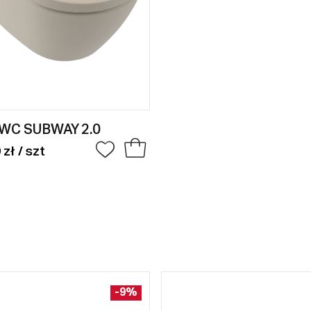
WC SUBWAY 2.0
 zł / szt
-9%