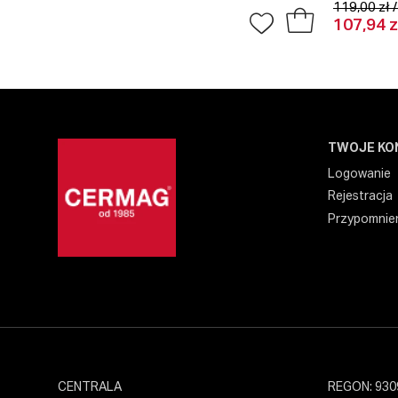
119,00 zł 
107,94 z
TWOJE KO
Logowanie
Rejestracja
Przypomnien
CENTRALA
REGON: 930