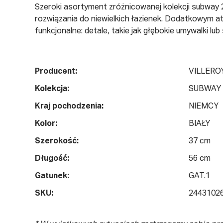
Szeroki asortyment zróżnicowanej kolekcji subway 2.0
rozwiązania do niewielkich łazienek. Dodatkowym a
funkcjonalne: detale, takie jak głębokie umywalki lu
Producent:
VILLERO
Kolekcja:
SUBWAY 
Kraj pochodzenia:
NIEMCY
Kolor:
BIAŁY
Szerokość:
37 cm
Długość:
56 cm
Gatunek:
GAT.1
SKU:
2443102