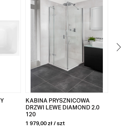
Y
KABINA PRYSZNICOWA
PRZY
DRZWI LEWE DIAMOND 2.0
ORIG
120
508,00
1 979,00 zł / szt