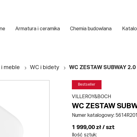
zne
Armatura i ceramika
Chemia budowlana
Katalo
 i meble
WC i bidety
WC ZESTAW SUBWAY 2.0
Bestseller
VILLEROY&BOCH
WC ZESTAW SUBW
Numer katalogowy:
5614R20
1 999,00 zł / szt
Ilość sztuk: