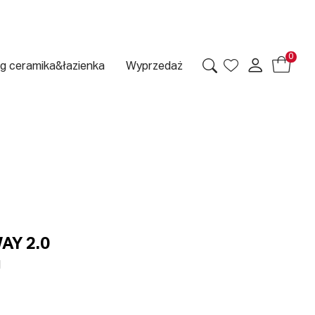
0
g ceramika&łazienka
Wyprzedaż
AY 2.0
1