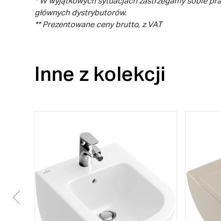
* W wyjątkowych sytuacjach zastrzegamy sobie pr
głównych dystrybutorów.
** Prezentowane ceny brutto, z VAT
Inne z kolekcji