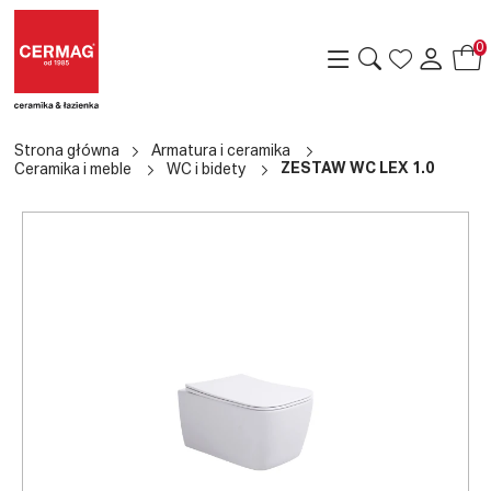
0
Strona główna
Armatura i ceramika
ZESTAW WC LEX 1.0
Ceramika i meble
WC i bidety
a