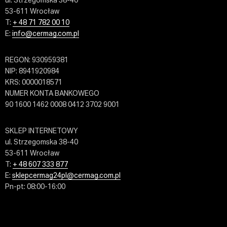
ul. Strzegomska 38-40
53-611 Wrocław
T:
+ 48 71 782 00 10
E:
info@cermag.com.pl
REGON: 930959381
NIP: 8941920984
KRS: 0000018571
NUMER KONTA BANKOWEGO
90 1600 1462 0008 0412 3702 9001
SKLEP INTERNETOWY
ul. Strzegomska 38-40
53-611 Wrocław
T:
+ 48 607 333 877
E:
sklepcermag24pl@cermag.com.pl
Pn-pt: 08:00-16:00