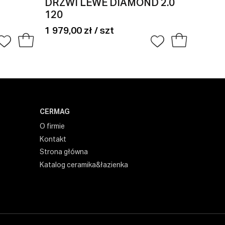
DRZWI LEWE DIAMOND 2.0
KABI
120
DIAM
1 979,00 zł / szt
945,00
CERMAG
O firmie
Kontakt
Strona główna
Katalog ceramika&łazienka