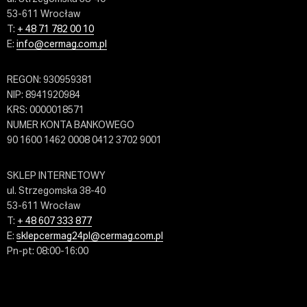
53-611 Wrocław
T:
+ 48 71 782 00 10
E:
info@cermag.com.pl
REGON: 930959381
NIP: 8941920984
KRS: 0000018571
NUMER KONTA BANKOWEGO
90 1600 1462 0008 0412 3702 9001
SKLEP INTERNETOWY
ul. Strzegomska 38-40
53-611 Wrocław
T:
+ 48 607 333 877
E:
sklepcermag24pl@cermag.com.pl
Pn-pt: 08:00-16:00