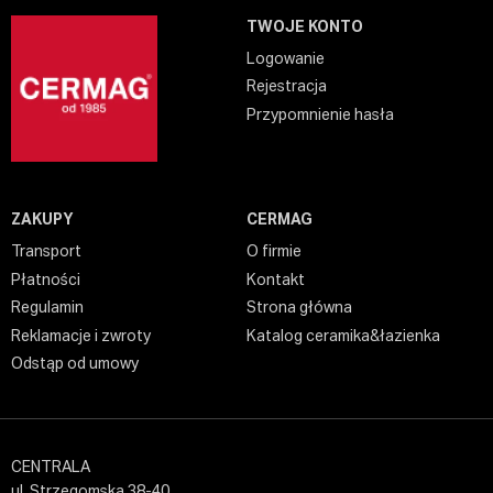
TWOJE KONTO
Logowanie
Rejestracja
Przypomnienie hasła
ZAKUPY
CERMAG
Transport
O firmie
Płatności
Kontakt
Regulamin
Strona główna
Reklamacje i zwroty
Katalog ceramika&łazienka
Odstąp od umowy
CENTRALA
ul. Strzegomska 38-40