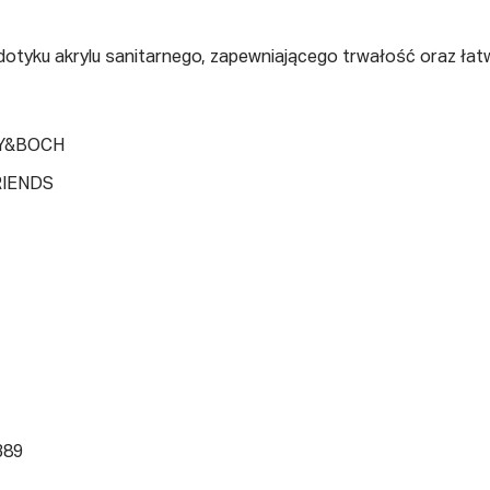
dotyku akrylu sanitarnego, zapewniającego trwałość oraz łat
Y&BOCH
IENDS
389