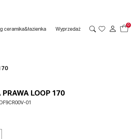
0
g ceramika&łazienka
Wyprzedaż
170
PRAWA LOOP 170
OF9CR00V-01