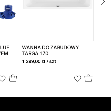
BLUE
WANNA DO ZABUDOWY
KABI
WEM
TARGA 170
DRZW
120
1 299,00 zł / szt
1 979,