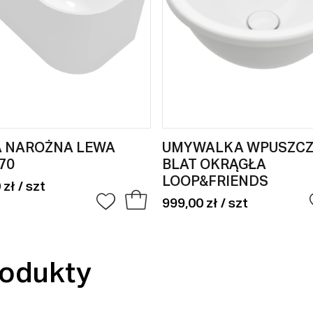
 NAROŻNA LEWA
UMYWALKA WPUSZC
70
BLAT OKRĄGŁA
LOOP&FRIENDS
 zł / szt
999,00 zł / szt
odukty