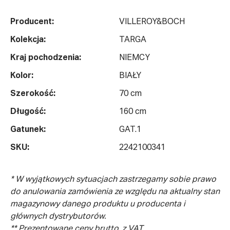
Producent:
VILLEROY&BOCH
Kolekcja:
TARGA
Kraj pochodzenia:
NIEMCY
Kolor:
BIAŁY
Szerokość:
70 cm
Długość:
160 cm
Gatunek:
GAT.1
SKU:
2242100341
* W wyjątkowych sytuacjach zastrzegamy sobie prawo
do anulowania zamówienia ze względu na aktualny stan
magazynowy danego produktu u producenta i
głównych dystrybutorów.
** Prezentowane ceny brutto, z VAT