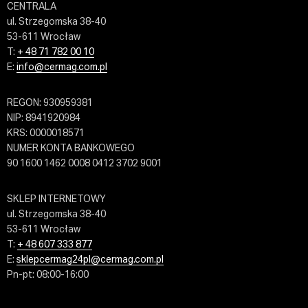
CENTRALA
ul. Strzegomska 38-40
53-611 Wrocław
T:
+ 48 71 782 00 10
E:
info@cermag.com.pl
REGON: 930959381
NIP: 8941920984
KRS: 0000018571
NUMER KONTA BANKOWEGO
90 1600 1462 0008 0412 3702 9001
SKLEP INTERNETOWY
ul. Strzegomska 38-40
53-611 Wrocław
T:
+ 48 607 333 877
E:
sklepcermag24pl@cermag.com.pl
Pn-pt: 08:00-16:00