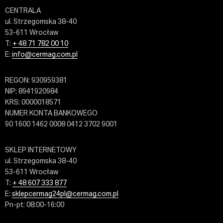
CENTRALA
ul. Strzegomska 38-40
53-611 Wrocław
T:
+ 48 71 782 00 10
E:
info@cermag.com.pl
REGON: 930959381
NIP: 8941920984
KRS: 0000018571
NUMER KONTA BANKOWEGO
90 1600 1462 0008 0412 3702 9001
SKLEP INTERNETOWY
ul. Strzegomska 38-40
53-611 Wrocław
T:
+ 48 607 333 877
E:
sklepcermag24pl@cermag.com.pl
Pn-pt: 08:00-16:00