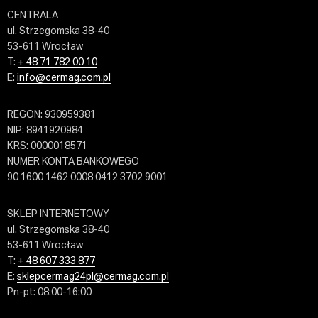
CENTRALA
ul. Strzegomska 38-40
53-611 Wrocław
T:
+ 48 71 782 00 10
E:
info@cermag.com.pl
REGON: 930959381
NIP: 8941920984
KRS: 0000018571
NUMER KONTA BANKOWEGO
90 1600 1462 0008 0412 3702 9001
SKLEP INTERNETOWY
ul. Strzegomska 38-40
53-611 Wrocław
T:
+ 48 607 333 877
E:
sklepcermag24pl@cermag.com.pl
Pn-pt: 08:00-16:00