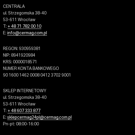
CENTRALA
ul. Strzegomska 38-40
53-611 Wrocław
T:
+ 48 71 782 00 10
E:
info@cermag.com.pl
REGON: 930959381
NIP: 8941920984
KRS: 0000018571
NUMER KONTA BANKOWEGO
90 1600 1462 0008 0412 3702 9001
SKLEP INTERNETOWY
ul. Strzegomska 38-40
53-611 Wrocław
T:
+ 48 607 333 877
E:
sklepcermag24pl@cermag.com.pl
Pn-pt: 08:00-16:00