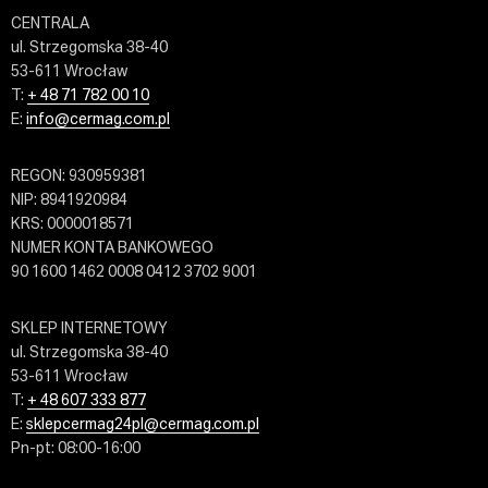
CENTRALA
ul. Strzegomska 38-40
53-611 Wrocław
T:
+ 48 71 782 00 10
E:
info@cermag.com.pl
REGON: 930959381
NIP: 8941920984
KRS: 0000018571
NUMER KONTA BANKOWEGO
90 1600 1462 0008 0412 3702 9001
SKLEP INTERNETOWY
ul. Strzegomska 38-40
53-611 Wrocław
T:
+ 48 607 333 877
E:
sklepcermag24pl@cermag.com.pl
Pn-pt: 08:00-16:00