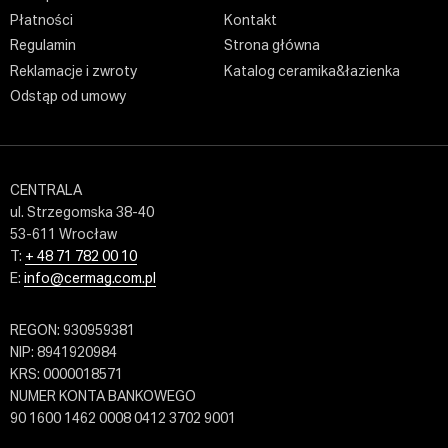
Płatności
Kontakt
Regulamin
Strona główna
Reklamacje i zwroty
Katalog ceramika&łazienka
Odstąp od umowy
CENTRALA
ul. Strzegomska 38-40
53-611 Wrocław
T:
+ 48 71 782 00 10
E:
info@cermag.com.pl
REGON: 930959381
NIP: 8941920984
KRS: 0000018571
NUMER KONTA BANKOWEGO
90 1600 1462 0008 0412 3702 9001