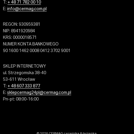
T:
+ 48 71 782 00 10
E:
info@cermag.com.pl
REGON: 930959381
NIP: 8941920984
KRS: 0000018571
NUMER KONTA BANKOWEGO
90 1600 1462 0008 0412 3702 9001
SKLEP INTERNETOWY
ul. Strzegomska 38-40
53-611 Wrocław
T:
+ 48 607 333 877
E:
sklepcermag24pl@cermag.com.pl
Pn-pt: 08:00-16:00
© 2026 CERMAG ceramika & łazienka.