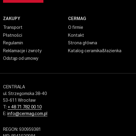
ZAKUPY
CERMAG
Transport
O firmie
Płatności
Kontakt
Regulamin
Strona główna
Reklamacje i zwroty
Katalog ceramika&łazienka
Odstąp od umowy
CENTRALA
ul. Strzegomska 38-40
53-611 Wrocław
T:
+ 48 71 782 00 10
E:
info@cermag.com.pl
REGON: 930959381