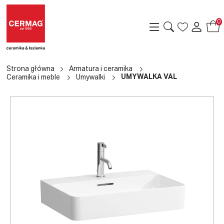
0
Strona główna
Armatura i ceramika
UMYWALKA VAL
Ceramika i meble
Umywalki
a