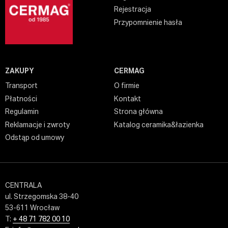
Rejestracja
Przypomnienie hasła
ZAKUPY
CERMAG
Transport
O firmie
Płatności
Kontakt
Regulamin
Strona główna
Reklamacje i zwroty
Katalog ceramika&łazienka
Odstąp od umowy
CENTRALA
ul. Strzegomska 38-40
53-611 Wrocław
T:
+ 48 71 782 00 10