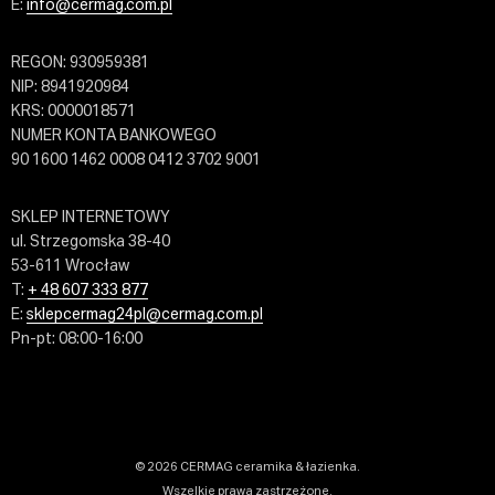
E:
info@cermag.com.pl
REGON: 930959381
NIP: 8941920984
KRS: 0000018571
NUMER KONTA BANKOWEGO
90 1600 1462 0008 0412 3702 9001
SKLEP INTERNETOWY
ul. Strzegomska 38-40
53-611 Wrocław
T:
+ 48 607 333 877
E:
sklepcermag24pl@cermag.com.pl
Pn-pt: 08:00-16:00
© 2026 CERMAG ceramika & łazienka.
Wszelkie prawa zastrzeżone.