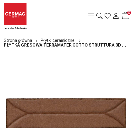
0
Strona główna
Płytki ceramiczne
PŁYTKA GRESOWA TERRAMATER COTTO STRUTTURA 3D LOSANGA LUX 9,1X37,5
a