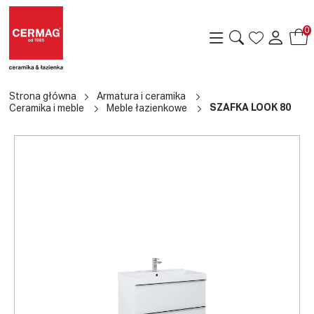
0
Strona główna
Armatura i ceramika
SZAFKA LOOK 80
Ceramika i meble
Meble łazienkowe
a