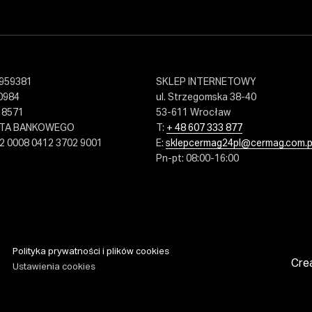
959381
SKLEP INTERNETOWY
0984
ul. Strzegomska 38-40
18571
53-611 Wrocław
NTA BANKOWEGO
T:
+ 48 607 333 877
2 0008 0412 3702 9001
E:
sklepcermag24pl@cermag.com.p
Pn-pt: 08:00-16:00
Polityka prywatności i plików cookies
Cre
Ustawienia cookies