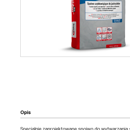
Opis
Specjalnie zaprojektowane spoiwo do wytwarzani