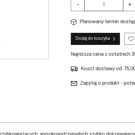
-
+
Planowany termin dostępn
Dodaj do koszyka
Najniższa cena z ostatnich 30
Koszt dostawy od: 75,00
Zapytaj o produkt - pot
a szybkowiążących, wysokowytrzymałych szybko dojrzewając