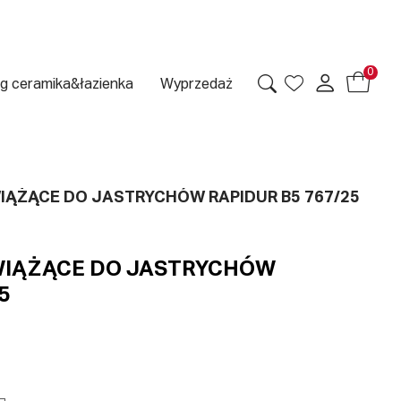
0
g ceramika&łazienka
Wyprzedaż
ĄŻĄCE DO JASTRYCHÓW RAPIDUR B5 767/25
WIĄŻĄCE DO JASTRYCHÓW
5