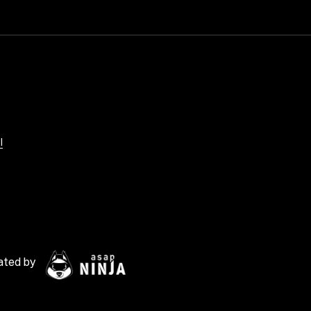
l
ated by