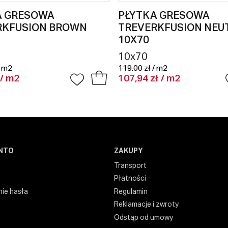
A GRESOWA
PŁYTKA GRESOWA
RKFUSION BROWN
TREVERKFUSION NEU
10X70
10x70
/ m2
119,00 zł / m2
 / m2
107,94 zł / m2
NTO
ZAKUPY
Transport
Płatności
ie hasła
Regulamin
Reklamacje i zwroty
Odstąp od umowy