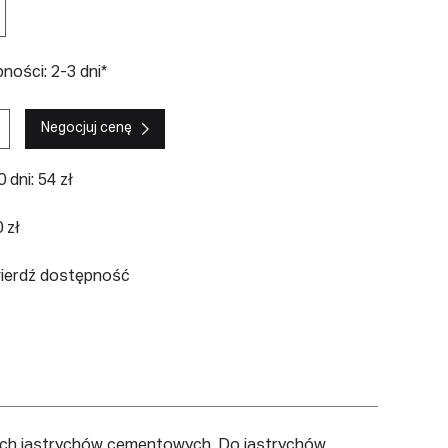
ości: 2-3 dni*
Negocjuj cenę
 dni: 54 zł
 zł
wierdź dostępność
ych jastrychów cementowych. Do jastrychów