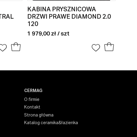
KABINA PRYSZNICOWA
MISK
TRAL
DRZWI PRAWE DIAMOND 2.0
BIAŁ
120
3 412,00
1 399,
1 979,00 zł / szt
CERMAG
O firmie
Kontakt
Strona główna
Katalog ceramika&łazienka