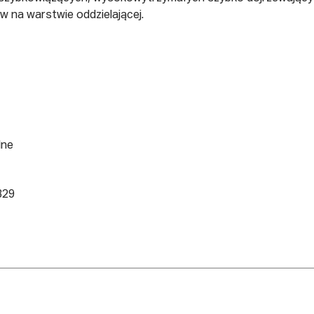
w na warstwie oddzielającej.
lne
329