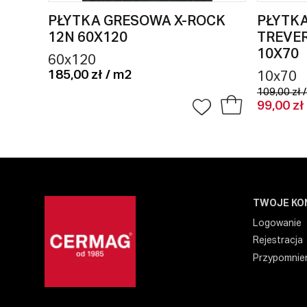
PŁYTKA GRESOWA X-ROCK
PŁYTK
12N 60X120
TREVE
10X70
60x120
185,00 zł / m2
10x70
109,00 zł 
99,00 zł
TWOJE KO
Logowanie
Rejestracja
Przypomnien