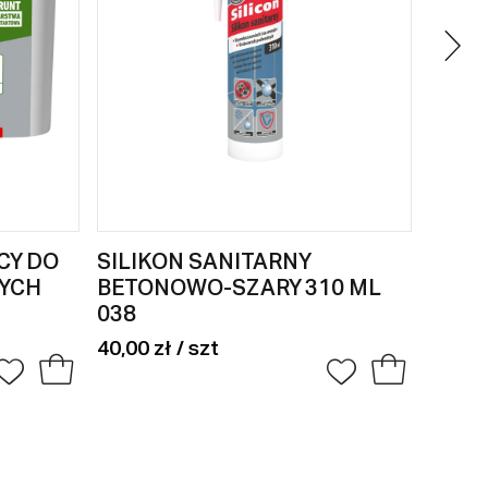
CY DO
SILIKON SANITARNY
SILI
YCH
BETONOWO-SZARY 310 ML
BAHA
038
43,00 
40,00 zł / szt