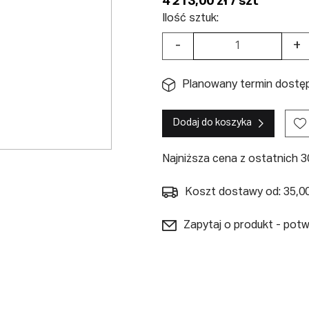
4 213,00 zł / szt
Ilość sztuk:
-
+
Planowany termin dostęp
Dodaj do koszyka
Najniższa cena z ostatnich 30
Koszt dostawy od: 35,00
Zapytaj o produkt - pot