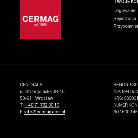
TWOJE KO
Logowanie
Rejestracja
Przypomnien
CENTRALA
REGON: 930
ul. Strzegomska 38-40
NIP: 894192
53-611 Wrocław
KRS: 00000
T:
+ 48 71 782 00 10
NUMER KO
E:
info@cermag.com.pl
90 1600 146