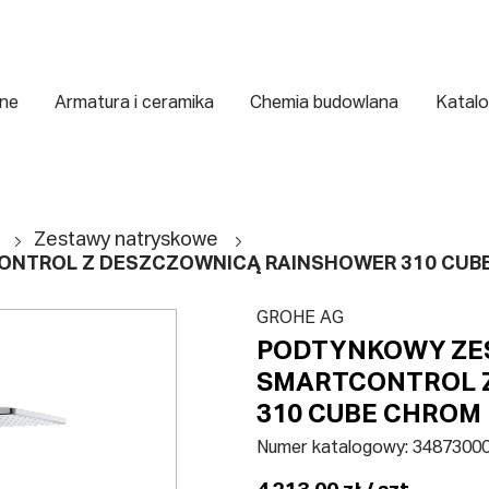
zne
Armatura i ceramika
Chemia budowlana
Katalo
Zestawy natryskowe
NTROL Z DESZCZOWNICĄ RAINSHOWER 310 CUB
GROHE AG
PODTYNKOWY ZE
SMARTCONTROL 
310 CUBE CHROM
Numer katalogowy:
3487300