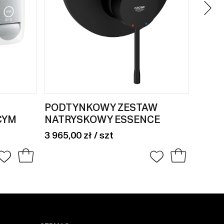
PODTYNKOWY ZESTAW
KABI
CYM
NATRYSKOWY ESSENCE
DRZW
120
3 965,00 zł / szt
1 979,