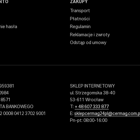
NTO
ZAKUPY
Transport
Płatności
ie hasła
Regulamin
Reklamacje i zwroty
Odstąp od umowy
959381
SKLEP INTERNETOWY
0984
ul. Strzegomska 38-40
18571
53-611 Wrocław
NTA BANKOWEGO
T:
+ 48 607 333 877
2 0008 0412 3702 9001
E:
sklepcermag24pl@cermag.com.p
Pn-pt: 08:00-16:00