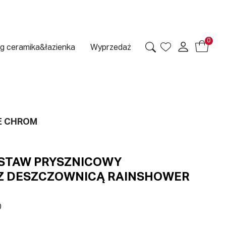
0
g ceramika&łazienka
Wyprzedaż
E CHROM
STAW PRYSZNICOWY
Z DESZCZOWNICĄ RAINSHOWER
0