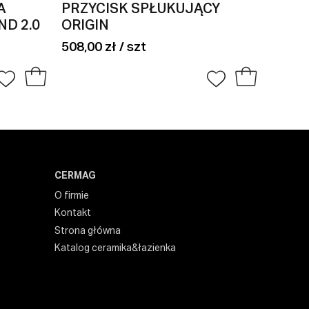
A
PRZYCISK SPŁUKUJĄCY
PRZY
D 2.0
ORIGIN
O
508,00 zł / szt
137,00
CERMAG
O firmie
Kontakt
Strona główna
Katalog ceramika&łazienka