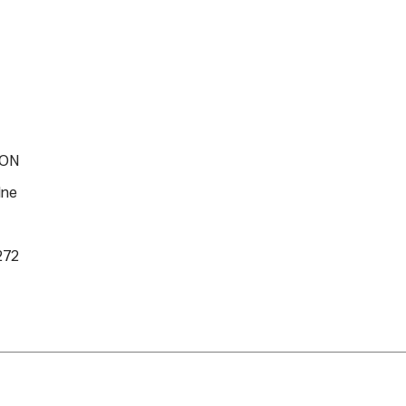
ON
lne
272