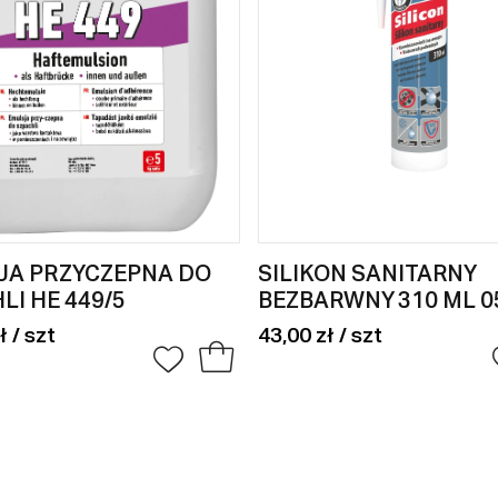
JA PRZYCZEPNA DO
SILIKON SANITARNY
LI HE 449/5
BEZBARWNY 310 ML 0
ł / szt
43,00 zł / szt