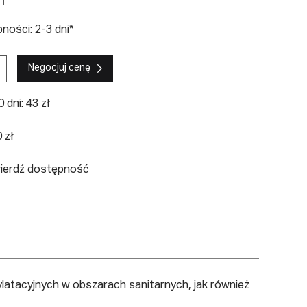
ości: 2-3 dni*
Negocjuj cenę
 dni: 43 zł
 zł
wierdź dostępność
ylatacyjnych w obszarach sanitarnych, jak również