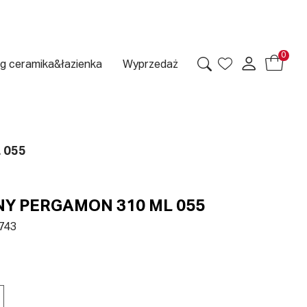
0
g ceramika&łazienka
Wyprzedaż
 055
NY PERGAMON 310 ML 055
743