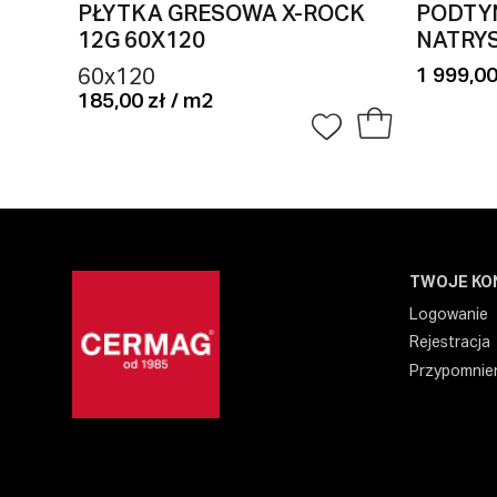
PŁYTKA GRESOWA X-ROCK
PODTY
12G 60X120
NATRYS
1 999,00
60x120
185,00 zł / m2
TWOJE KO
Logowanie
Rejestracja
Przypomnien