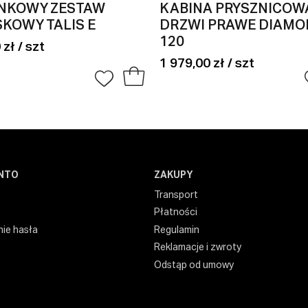
NKOWY ZESTAW
KABINA PRYSZNICOW
KOWY TALIS E
DRZWI PRAWE DIAMON
120
 zł / szt
1 979,00 zł / szt
NTO
ZAKUPY
Transport
Płatności
ie hasła
Regulamin
Reklamacje i zwroty
Odstąp od umowy