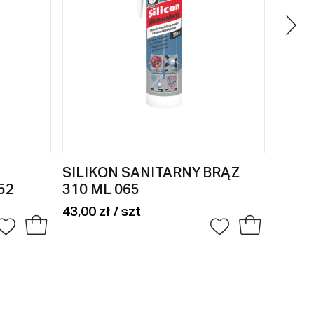
SILIKON SANITARNY BRĄZ
SZP
52
310 ML 065
Z TR
43,00 zł / szt
53,00 