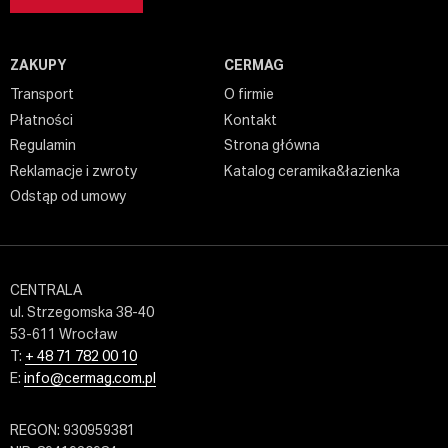
ZAKUPY
CERMAG
Transport
O firmie
Płatności
Kontakt
Regulamin
Strona główna
Reklamacje i zwroty
Katalog ceramika&łazienka
Odstąp od umowy
CENTRALA
ul. Strzegomska 38-40
53-611 Wrocław
T:
+ 48 71 782 00 10
E:
info@cermag.com.pl
REGON: 930959381