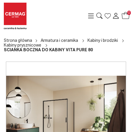
0
Strona główna
Armatura i ceramika
Kabiny i brodziki
Kabiny prysznicowe
ŚCIANKA BOCZNA DO KABINY VITA PURE 80
a