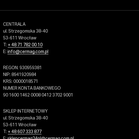
CENTRALA
ul. Strzegomska 38-40
53-611 Wrocław
T:
+ 48 71 782 00 10
E:
info@cermag.com.pl
REGON: 930959381
NIP: 8941920984
KRS: 0000018571
NUMER KONTA BANKOWEGO
90 1600 1462 0008 0412 3702 9001
SKLEP INTERNETOWY
ul. Strzegomska 38-40
53-611 Wrocław
T:
+ 48 607 333 877
E:
sklepcermag24pl@cermag.com.pl