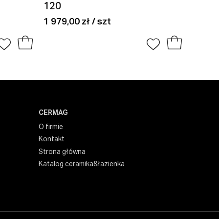
120
508,00
1 979,00 zł / szt
CERMAG
O firmie
Kontakt
Strona główna
Katalog ceramika&łazienka