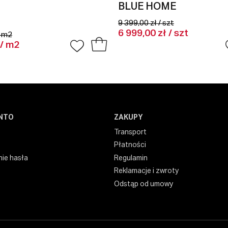
BLUE HOME
9 399,00 zł / szt
6 999,00 zł / szt
/ m2
 / m2
NTO
ZAKUPY
Transport
Płatności
ie hasła
Regulamin
Reklamacje i zwroty
Odstąp od umowy