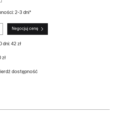
ości: 2-3 dni*
Negocjuj cenę
 dni: 42 zł
 zł
wierdź dostępność