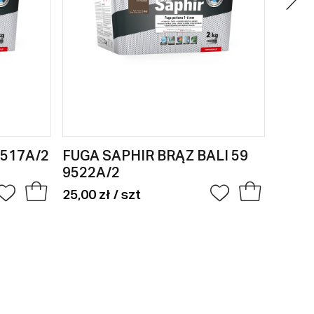
9517A/2
FUGA SAPHIR BRĄZ BALI 59
FUGA
9522A/2
9524
25,00 zł / szt
25,00 