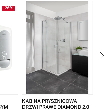
-26%
KABINA PRYSZNICOWA
PRZY
CYM
DRZWI PRAWE DIAMOND 2.0
ORIG