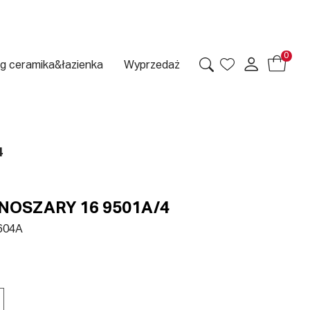
0
g ceramika&łazienka
Wyprzedaż
4
NOSZARY 16 9501A/4
604A