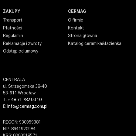
ZAKUPY
CERMAG
Transport
O firmie
Płatności
Kontakt
Regulamin
Strona główna
Reklamacje i zwroty
Katalog ceramika&łazienka
Odstąp od umowy
CENTRALA
ul. Strzegomska 38-40
53-611 Wrocław
T:
+ 48 71 782 00 10
E:
info@cermag.com.pl
REGON: 930959381
NIP: 8941920984
KRS: 0000018571