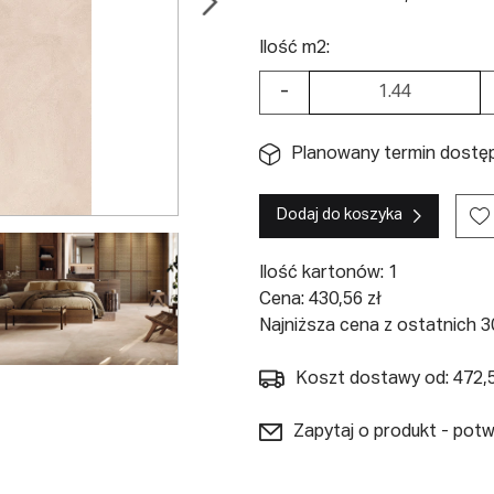
Ilość m2:
-
Planowany termin dostępn
Dodaj do koszyka
Ilość kartonów:
1
Cena:
430,56
zł
Najniższa cena z ostatnich 30
Koszt dostawy od: 472,5
Zapytaj o produkt - pot