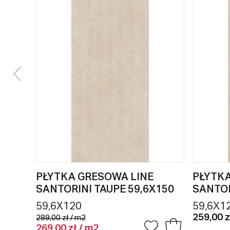
PŁYTKA GRESOWA LINE
PŁYTK
SANTORINI TAUPE 59,6X150
SANTOR
59,6X120
59,6X1
259,00 z
289,00 zł / m2
269,00 zł / m2