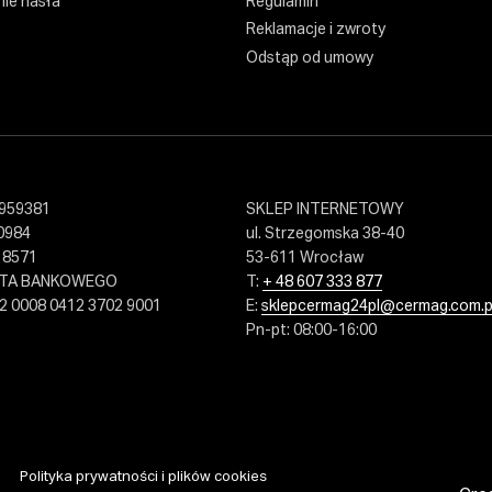
ie hasła
Regulamin
Reklamacje i zwroty
Odstąp od umowy
959381
SKLEP INTERNETOWY
0984
ul. Strzegomska 38-40
18571
53-611 Wrocław
NTA BANKOWEGO
T:
+ 48 607 333 877
2 0008 0412 3702 9001
E:
sklepcermag24pl@cermag.com.p
Pn-pt: 08:00-16:00
Polityka prywatności i plików cookies