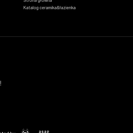
Strona główna
Katalog ceramika&łazienka
l