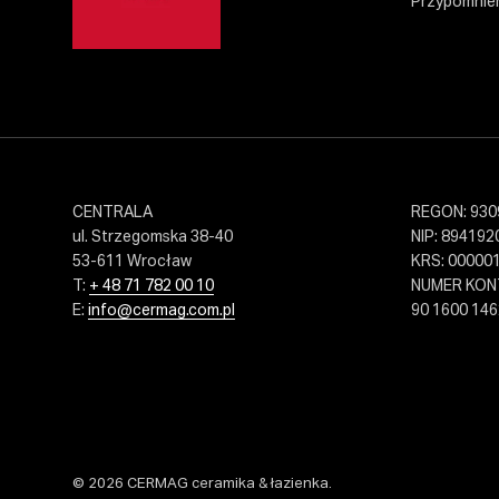
Przypomnien
CENTRALA
REGON: 930
ul. Strzegomska 38-40
NIP: 894192
53-611 Wrocław
KRS: 00000
T:
+ 48 71 782 00 10
NUMER KO
E:
info@cermag.com.pl
90 1600 146
© 2026 CERMAG ceramika & łazienka.