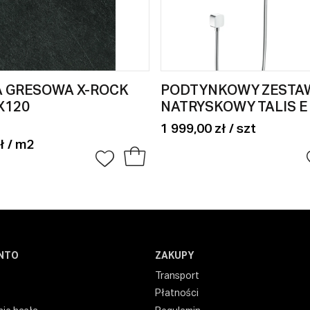
A GRESOWA X-ROCK
PODTYNKOWY ZESTA
X120
NATRYSKOWY TALIS E
1 999,00 zł / szt
ł / m2
NTO
ZAKUPY
Transport
Płatności