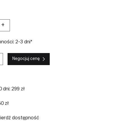
+
ości: 2-3 dni*
Negocjuj cenę
 dni: 299 zł
0 zł
wierdź dostępność