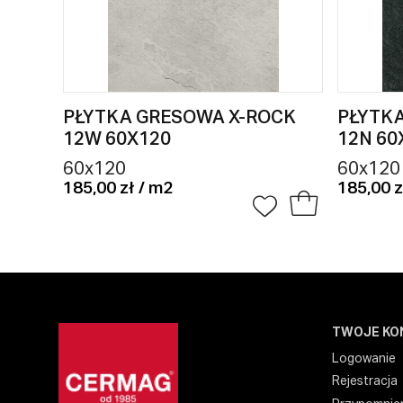
PŁYTKA GRESOWA X-ROCK
PŁYTK
12W 60X120
12N 60
60x120
60x120
185,00 zł / m2
185,00 z
TWOJE KO
Logowanie
Rejestracja