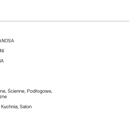
ANOSA
NI
IA
lne, Ścienne, Podłogowe,
zne
 Kuchnia, Salon