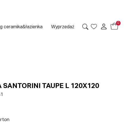
0
g ceramika&łazienka
Wyprzedaż
SANTORINI TAUPE L 120X120
41
arton