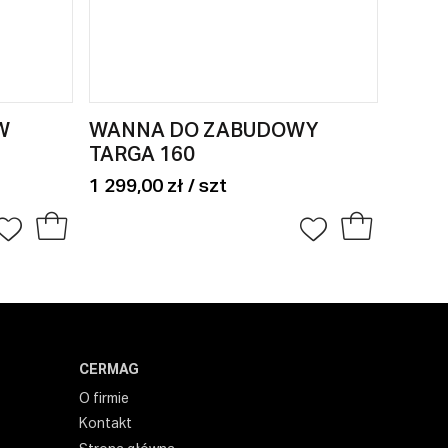
W
WANNA DO ZABUDOWY
KABI
TARGA 160
DRZW
120
1 299,00 zł / szt
1 979,
CERMAG
O firmie
Kontakt