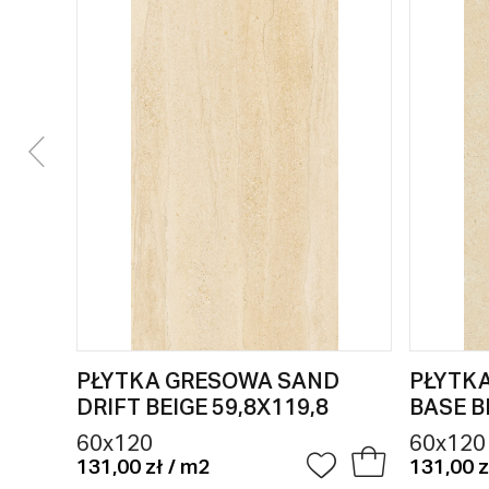
PŁYTKA GRESOWA SAND
PŁYTK
DRIFT BEIGE 59,8X119,8
BASE B
60x120
60x120
131,00 zł / m2
131,00 z