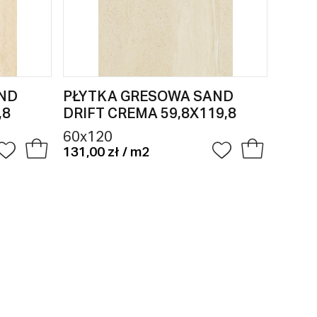
ND
PŁYTKA GRESOWA SAND
PŁYT
,8
DRIFT CREMA 59,8X119,8
BASE
60x120
120x
131,00 zł / m2
195,00