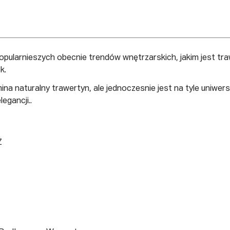
popularnieszych obecnie trendów wnętrzarskich, jakim jest tr
k.
na naturalny trawertyn, ale jednoczesnie jest na tyle uniwers
egancji..
Ż