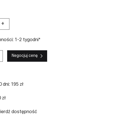
+
ności: 1-2 tygodni*
Negocjuj cenę
 dni: 195 zł
 zł
wierdź dostępność