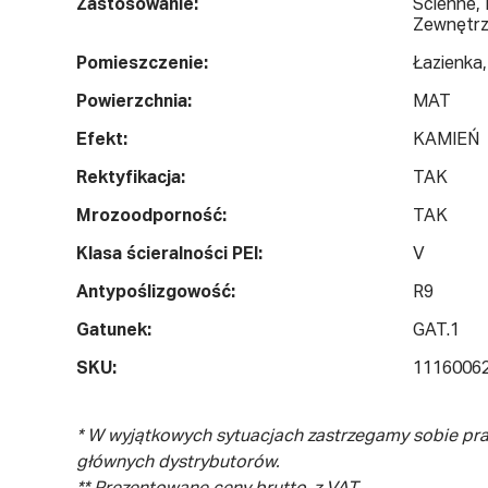
Zastosowanie:
Ścienne,
Zewnętr
Pomieszczenie:
Łazienka,
Powierzchnia:
MAT
Efekt:
KAMIEŃ
Rektyfikacja:
TAK
Mrozoodporność:
TAK
Klasa ścieralności PEI:
V
Antypoślizgowość:
R9
Gatunek:
GAT.1
SKU:
1116006
* W wyjątkowych sytuacjach zastrzegamy sobie pr
głównych dystrybutorów.