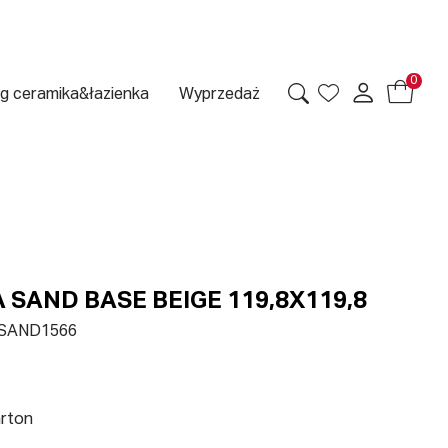
0
g ceramika&łazienka
Wyprzedaż
SAND BASE BEIGE 119,8X119,8
SAND1566
arton