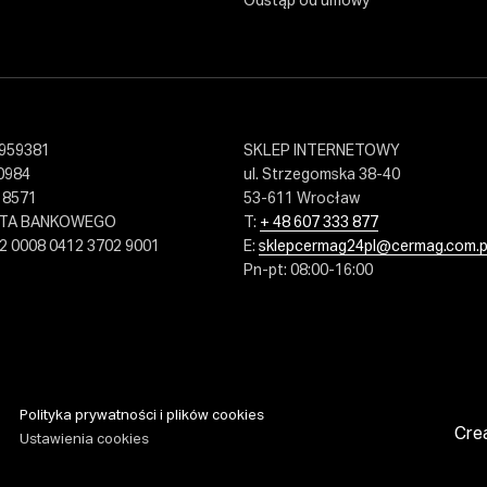
Odstąp od umowy
959381
SKLEP INTERNETOWY
0984
ul. Strzegomska 38-40
18571
53-611 Wrocław
NTA BANKOWEGO
T:
+ 48 607 333 877
2 0008 0412 3702 9001
E:
sklepcermag24pl@cermag.com.p
Pn-pt: 08:00-16:00
Polityka prywatności i plików cookies
Cre
Ustawienia cookies