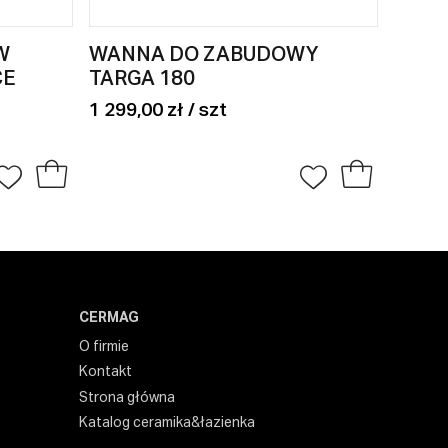
W
WANNA DO ZABUDOWY
ŚCIA
CE
TARGA 180
KABI
DIAM
1 299,00 zł / szt
945,00
CERMAG
O firmie
Kontakt
Strona główna
Katalog ceramika&łazienka