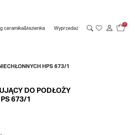
0
g ceramika&łazienka
Wyprzedaż
NIECHŁONNYCH HPS 673/1
UJĄCY DO PODŁOŻY
PS 673/1