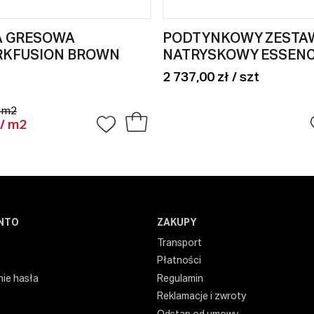
A GRESOWA
PODTYNKOWY ZESTA
RKFUSION BROWN
NATRYSKOWY ESSEN
2 737,00 zł / szt
/ m2
 / m2
NTO
ZAKUPY
Transport
Płatności
ie hasła
Regulamin
Reklamacje i zwroty