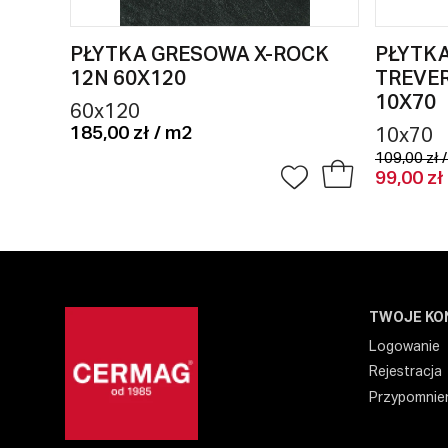
PŁYTKA GRESOWA X-ROCK
PŁYTK
12N 60X120
TREVE
10X70
60x120
185,00 zł / m2
10x70
109,00 zł 
99,00 zł
TWOJE KO
Logowanie
Rejestracja
Przypomnien