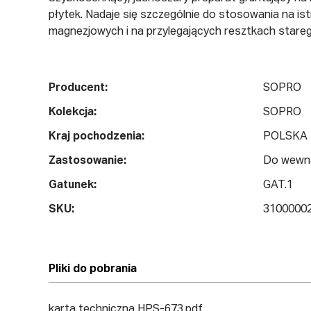
płytek. Nadaje się szczególnie do stosowania na ist
magnezjowych i na przylegających resztkach starego 
Producent:
SOPRO
Kolekcja:
SOPRO
Kraj pochodzenia:
POLSKA
Zastosowanie:
Do wewn
Gatunek:
GAT.1
SKU:
3100000
Pliki do pobrania
karta techniczna HPS-673.pdf