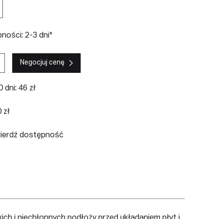
ości: 2-3 dni*
Negocjuj cenę
 dni: 46 zł
 zł
wierdź dostępność
ich i niechłonnych podłoży przed układaniem płyt i