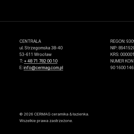
CENTRALA
REGON: 930
ul. Strzegomska 38-40
NIP: 894192
53-611 Wrocław
KRS: 00000
T:
+ 48 71 782 00 10
NUMER KO
E:
info@cermag.com.pl
90 1600 146
© 2026 CERMAG ceramika & łazienka.
Wszelkie prawa zastrzeżone.