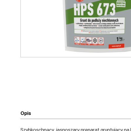
Opis
Szybkoschnący, jasnoszary preparat gruntujący na b