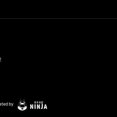
l
ated by