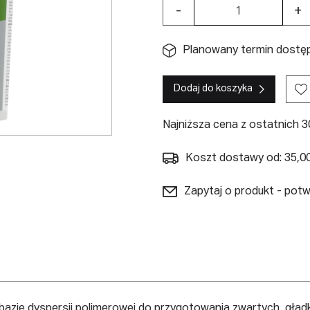
-
+
Planowany termin dostępn
Dodaj do koszyka
Najniższa cena z ostatnich 30
Koszt dostawy od: 35,00
Zapytaj o produkt - pot
azie dyspersji polimerowej do przygotowania zwartych, gładk