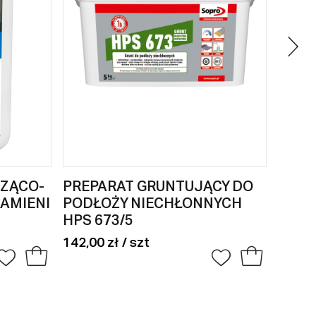
ZĄCO-
PREPARAT GRUNTUJĄCY DO
SILI
AMIENI
PODŁOŻY NIECHŁONNYCH
JURA
HPS 673/5
43,00 
142,00 zł / szt