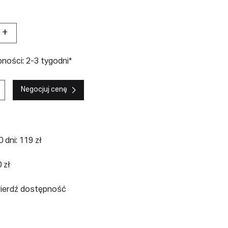
+
ności: 2-3 tygodni*
Negocjuj cenę
 dni: 119 zł
 zł
wierdź dostępność