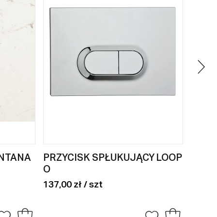
ONTANA
PRZYCISK SPŁUKUJĄCY LOOP
ZEST
O
WNĘK
2.0 
137,00 zł / szt
200,00