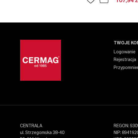
107,94 z
TWOJE KO
Logowanie
Rejestracja
Przypomnien
CENTRALA
REGON: 930
ul. Strzegomska 38-40
NIP: 894192