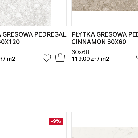
A GRESOWA PEDREGAL
PŁYTKA GRESOWA PE
60X120
CINNAMON 60X60
60x60
ł / m2
119,00 zł / m2
-9%