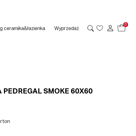
0
g ceramika&łazienka
Wyprzedaż
 PEDREGAL SMOKE 60X60
arton