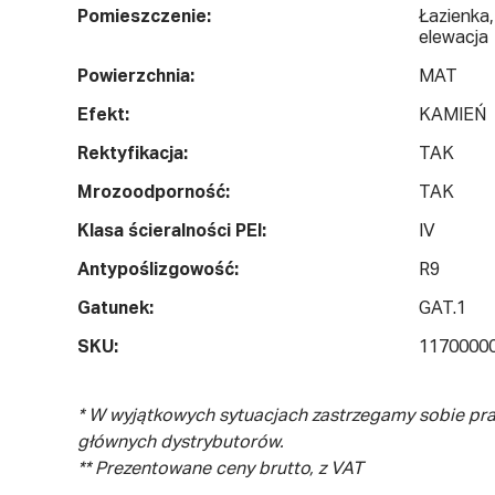
Pomieszczenie:
Łazienka,
elewacja
Powierzchnia:
MAT
Efekt:
KAMIEŃ
Rektyfikacja:
TAK
Mrozoodporność:
TAK
Klasa ścieralności PEI:
IV
Antypoślizgowość:
R9
Gatunek:
GAT.1
SKU:
1170000
* W wyjątkowych sytuacjach zastrzegamy sobie pr
głównych dystrybutorów.
** Prezentowane ceny brutto, z VAT