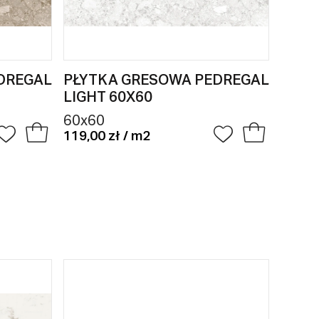
DREGAL
PŁYTKA GRESOWA PEDREGAL
PŁYT
LIGHT 60X60
SILV
60x60
60x6
119,00 zł / m2
119,00