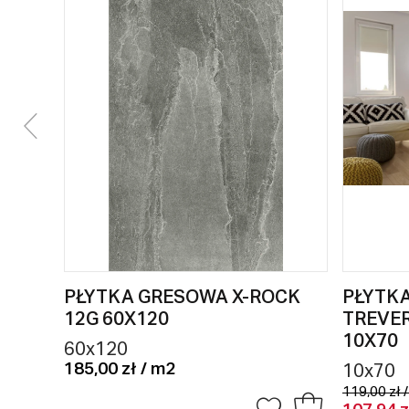
PŁYTKA GRESOWA X-ROCK
PŁYTK
12G 60X120
TREVE
10X70
60x120
185,00 zł / m2
10x70
119,00 zł 