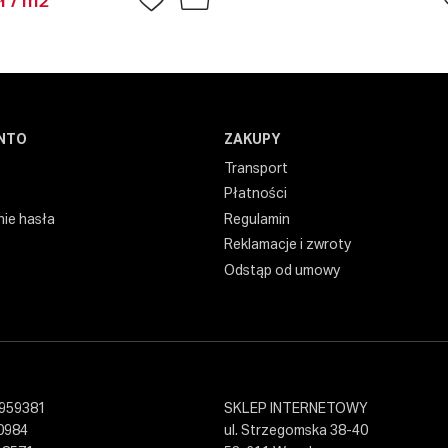
ł / m2
NTO
ZAKUPY
Transport
Płatności
ie hasła
Regulamin
Reklamacje i zwroty
Odstąp od umowy
959381
SKLEP INTERNETOWY
0984
ul. Strzegomska 38-40