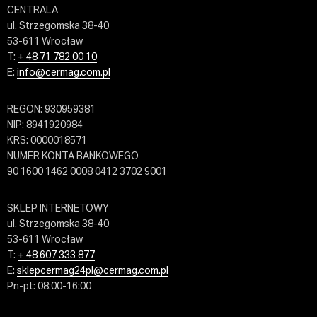
CENTRALA
ul. Strzegomska 38-40
53-611 Wrocław
T:
+ 48 71 782 00 10
E:
info@cermag.com.pl
REGON: 930959381
NIP: 8941920984
KRS: 0000018571
NUMER KONTA BANKOWEGO
90 1600 1462 0008 0412 3702 9001
SKLEP INTERNETOWY
ul. Strzegomska 38-40
53-611 Wrocław
T:
+ 48 607 333 877
E:
sklepcermag24pl@cermag.com.pl
Pn-pt: 08:00-16:00