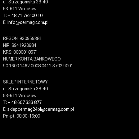
ul. Strzegomska 38-40
53-611 Wrocław
T:
+ 48 71 782 00 10
E:
info@cermag.com.pl
REGON: 930959381
NIP: 8941920984
KRS: 0000018571
NUMER KONTA BANKOWEGO
90 1600 1462 0008 0412 3702 9001
SKLEP INTERNETOWY
ul. Strzegomska 38-40
53-611 Wrocław
T:
+ 48 607 333 877
E:
sklepcermag24pl@cermag.com.pl
Pn-pt: 08:00-16:00