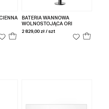
CIENNA
BATERIA WANNOWA
BATE
WOLNOSTOJĄCA ORI
PODT
2 829,00 zł / szt
1 149,