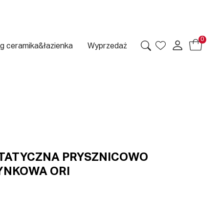
0
g ceramika&łazienka
Wyprzedaż
TATYCZNA PRYSZNICOWO
NKOWA ORI