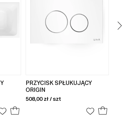
Y
PRZYCISK SPŁUKUJĄCY
PRZY
ORIGIN
O
508,00 zł / szt
137,00