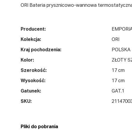
ORI Bateria prysznicowo-wannowa termostatyczna
Producent:
EMPORI
Kolekcja:
ORI
Kraj pochodzenia:
POLSKA
Kolor:
ZŁOTY 
Szerokość:
17 cm
Wysokość:
17 cm
Gatunek:
GAT.1
SKU:
2114700
Pliki do pobrania