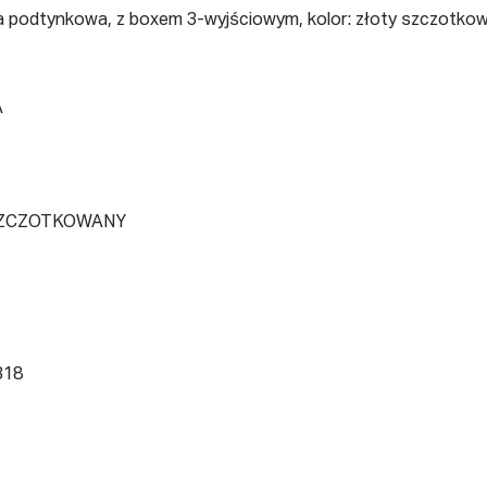
 podtynkowa, z boxem 3-wyjściowym, kolor: złoty szczotko
A
SZCZOTKOWANY
318