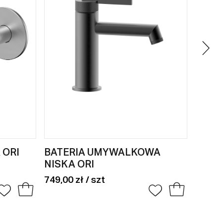
ORI
BATERIA UMYWALKOWA
BATE
NISKA ORI
WYSO
749,00 zł / szt
919,00