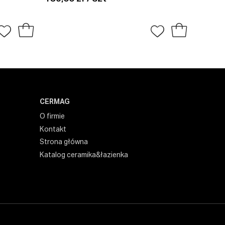
120x
259,00
CERMAG
O firmie
Kontakt
Strona główna
Katalog ceramika&łazienka