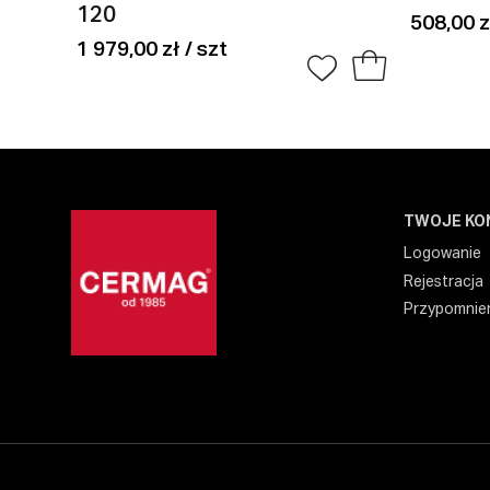
120
508,00 z
1 979,00 zł / szt
TWOJE KO
Logowanie
Rejestracja
Przypomnien