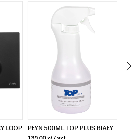
Y LOOP
PŁYN 500ML TOP PLUS BIAŁY
PŁYT
BEIG
139,00 zł / szt