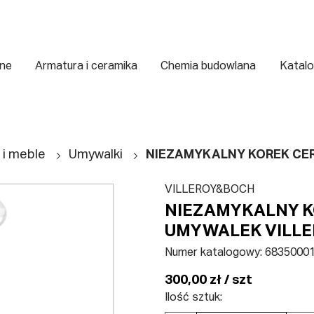
zne
Armatura i ceramika
Chemia budowlana
Katalo
 i meble
Umywalki
NIEZAMYKALNY KOREK CE
VILLEROY&BOCH
NIEZAMYKALNY K
UMYWALEK VILL
Numer katalogowy:
6835000
300,00 zł / szt
Ilość sztuk: