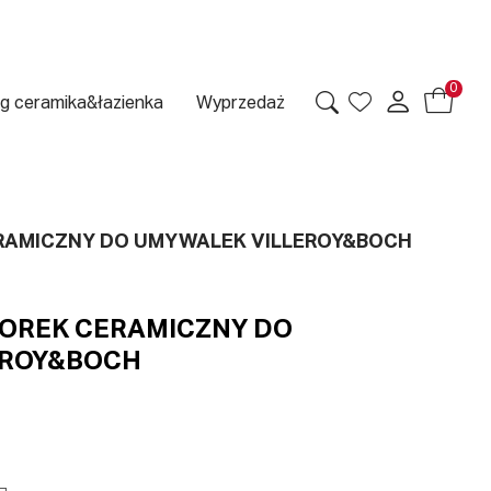
0
g ceramika&łazienka
Wyprzedaż
RAMICZNY DO UMYWALEK VILLEROY&BOCH
OREK CERAMICZNY DO
EROY&BOCH
1