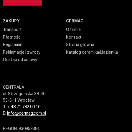
ZAKUPY
CERMAG
Transport
O firmie
Płatności
Kontakt
Regulamin
Strona główna
Reklamacje i zwroty
Katalog ceramika&łazienka
Odstąp od umowy
CENTRALA
ul. Strzegomska 38-40
53-611 Wrocław
T:
+ 48 71 782 00 10
E:
info@cermag.com.pl
REGON: 930959381