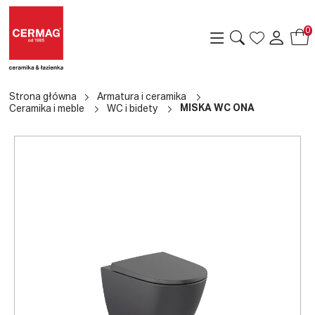
0
Strona główna
Armatura i ceramika
MISKA WC ONA
Ceramika i meble
WC i bidety
a