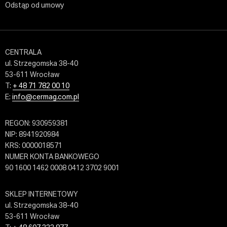
Odstąp od umowy
CENTRALA
ul. Strzegomska 38-40
53-611 Wrocław
T:
+ 48 71 782 00 10
E:
info@cermag.com.pl
REGON: 930959381
NIP: 8941920984
KRS: 0000018571
NUMER KONTA BANKOWEGO
90 1600 1462 0008 0412 3702 9001
SKLEP INTERNETOWY
ul. Strzegomska 38-40
53-611 Wrocław