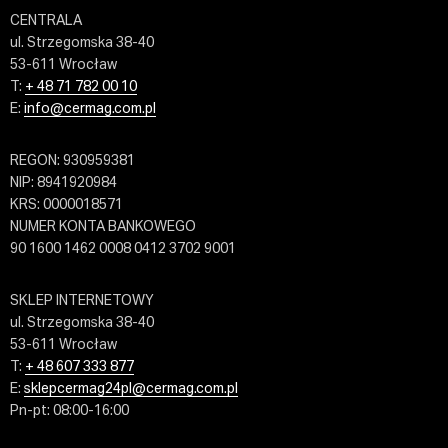
CENTRALA
ul. Strzegomska 38-40
53-611 Wrocław
T:
+ 48 71 782 00 10
E:
info@cermag.com.pl
REGON: 930959381
NIP: 8941920984
KRS: 0000018571
NUMER KONTA BANKOWEGO
90 1600 1462 0008 0412 3702 9001
SKLEP INTERNETOWY
ul. Strzegomska 38-40
53-611 Wrocław
T:
+ 48 607 333 877
E:
sklepcermag24pl@cermag.com.pl
Pn-pt: 08:00-16:00