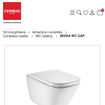
0
Strona główna
Armatura i ceramika
MISKA WC GAP
Ceramika i meble
WC i bidety
a