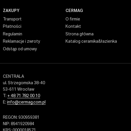
ZAKUPY
CERMAG
Transport
O firmie
Płatności
Kontakt
Regulamin
Strona główna
Reklamacje i zwroty
Katalog ceramika&łazienka
Odstąp od umowy
CENTRALA
ul. Strzegomska 38-40
53-611 Wrocław
T:
+ 48 71 782 00 10
E:
info@cermag.com.pl
REGON: 930959381
NIP: 8941920984
KRS: 0000018571