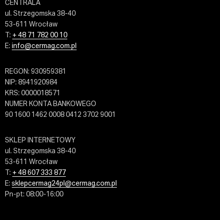
CENTRALA
ul. Strzegomska 38-40
53-611 Wrocław
T:
+ 48 71 782 00 10
E:
info@cermag.com.pl
REGON: 930959381
NIP: 8941920984
KRS: 0000018571
NUMER KONTA BANKOWEGO
90 1600 1462 0008 0412 3702 9001
SKLEP INTERNETOWY
ul. Strzegomska 38-40
53-611 Wrocław
T:
+ 48 607 333 877
E:
sklepcermag24pl@cermag.com.pl
Pn-pt: 08:00-16:00