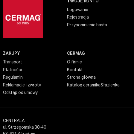
TWOJE KONTO
Logowanie
Rejestracja
Przypomnienie hasła
ZAKUPY
CERMAG
Transport
O firmie
Płatności
Kontakt
Regulamin
Strona główna
Reklamacje i zwroty
Katalog ceramika&łazienka
Odstąp od umowy
CENTRALA
ul. Strzegomska 38-40
53-611 Wrocław