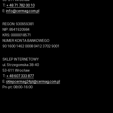
T:
+ 48 71 782 00 10
E:
info@cermag.com.pl
REGON: 930959381
NIP: 8941920984
KRS: 0000018571
NUMER KONTA BANKOWEGO
90 1600 1462 0008 0412 3702 9001
SKLEP INTERNETOWY
ul. Strzegomska 38-40
53-611 Wrocław
T:
+ 48 607 333 877
E:
sklepcermag24pl@cermag.com.pl
Pn-pt: 08:00-16:00