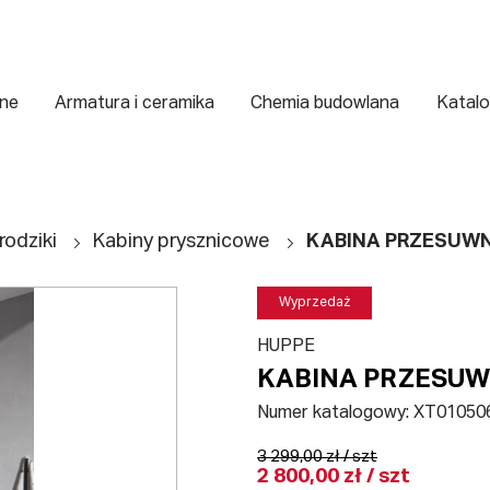
zne
Armatura i ceramika
Chemia budowlana
Katalo
rodziki
Kabiny prysznicowe
KABINA PRZESUWN
Wyprzedaż
HUPPE
KABINA PRZESUW
Numer katalogowy:
XT01050
3 299,00 zł / szt
2 800,00 zł / szt