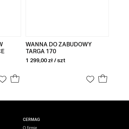
W
WANNA DO ZABUDOWY
ŚCIA
CE
TARGA 170
KABI
DIAM
1 299,00 zł / szt
945,00
CERMAG
O firmie