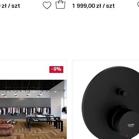
 zł / szt
1 999,00 zł / szt
-9%