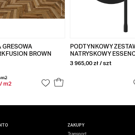
A GRESOWA
PODTYNKOWY ZESTA
RKFUSION BROWN
NATRYSKOWY ESSEN
3 965,00 zł / szt
/ m2
 / m2
NTO
ZAKUPY
Transport