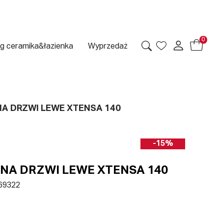
0
g ceramika&łazienka
Wyprzedaż
A DRZWI LEWE XTENSA 140
-15%
NA DRZWI LEWE XTENSA 140
69322