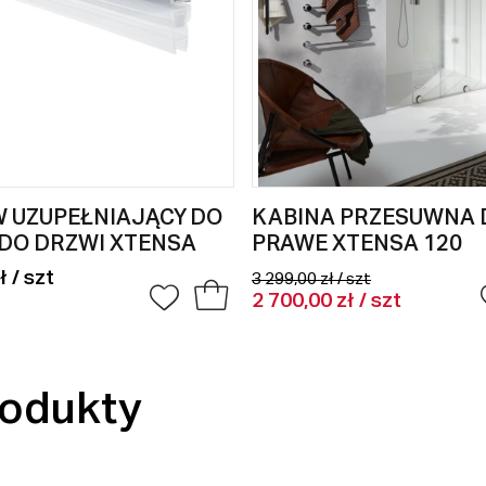
 UZUPEŁNIAJĄCY DO
KABINA PRZESUWNA 
DO DRZWI XTENSA
PRAWE XTENSA 120
ł / szt
3 299,00 zł / szt
2 700,00 zł / szt
odukty