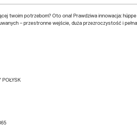
jącej twoim potrzebom? Oto ona! Prawdziwa innowacja: hüppe
suwanych – przestronne wejście, duża przezroczystość i pełn
 POŁYSK
365