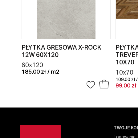
PŁYTKA GRESOWA X-ROCK
PŁYTK
12W 60X120
TREVE
10X70
60x120
185,00 zł / m2
10x70
109,00 zł 
99,00 zł
TWOJE KO
Logowanie