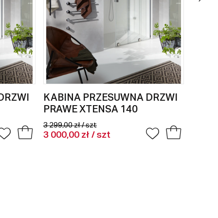
DRZWI
KABINA PRZESUWNA DRZWI
ŚCIA
PRAWE XTENSA 140
KABI
1 999,
3 299,00 zł / szt
3 000,00 zł / szt