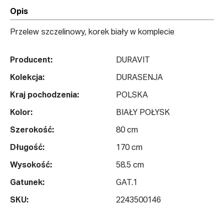
Opis
Przelew szczelinowy, korek biały w komplecie
Producent:
DURAVIT
Kolekcja:
DURASENJA
Kraj pochodzenia:
POLSKA
Kolor:
BIAŁY POŁYSK
Szerokość:
80 cm
Długość:
170 cm
Wysokość:
58.5 cm
Gatunek:
GAT.1
SKU:
2243500146