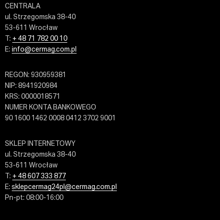
CENTRALA
ul. Strzegomska 38-40
53-611 Wrocław
T:
+ 48 71 782 00 10
E:
info@cermag.com.pl
REGON: 930959381
NIP: 8941920984
KRS: 0000018571
NUMER KONTA BANKOWEGO
90 1600 1462 0008 0412 3702 9001
SKLEP INTERNETOWY
ul. Strzegomska 38-40
53-611 Wrocław
T:
+ 48 607 333 877
E:
sklepcermag24pl@cermag.com.pl
Pn-pt: 08:00-16:00