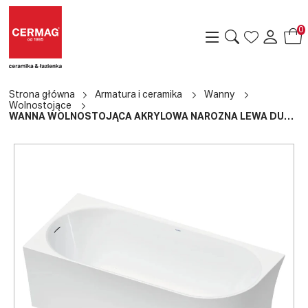
0
Strona główna
Armatura i ceramika
Wanny
Wolnostojące
WANNA WOLNOSTOJĄCA AKRYLOWA NAROŻNA LEWA DURASENJA 170
a