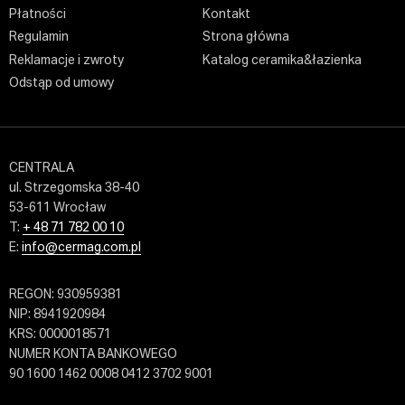
Płatności
Kontakt
Regulamin
Strona główna
Reklamacje i zwroty
Katalog ceramika&łazienka
Odstąp od umowy
CENTRALA
ul. Strzegomska 38-40
53-611 Wrocław
T:
+ 48 71 782 00 10
E:
info@cermag.com.pl
REGON: 930959381
NIP: 8941920984
KRS: 0000018571
NUMER KONTA BANKOWEGO
90 1600 1462 0008 0412 3702 9001