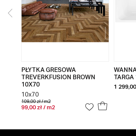
PŁYTKA GRESOWA
WANNA
TREVERKFUSION BROWN
TARGA 
10X70
1 299,00
10x70
109,00 zł / m2
99,00 zł / m2