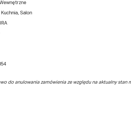
 Wewnętrzne
 Kuchnia, Salon
URA
O
054
awo do anulowania zamówienia ze względu na aktualny stan