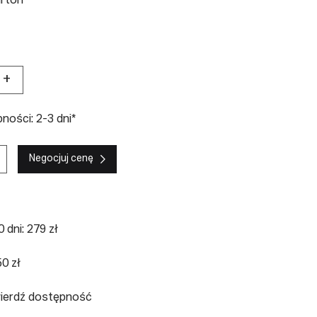
arton
+
ości: 2-3 dni*
Negocjuj cenę
 dni: 279 zł
0 zł
wierdź dostępność