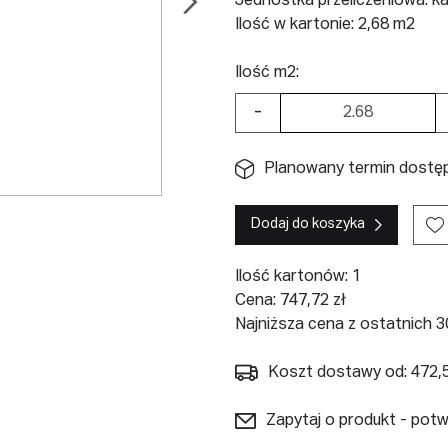
Jednostka przeliczeniowa: k
Ilość w kartonie: 2,68 m2
Ilość m2:
-
Planowany termin dostępn
Dodaj do koszyka
Ilość kartonów:
1
Cena:
747,72
zł
Najniższa cena z ostatnich 30
Koszt dostawy od: 472,5
Zapytaj o produkt - pot