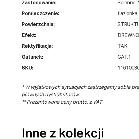
Zastosowanie:
Ścienne,
Pomieszczenie:
Łazienka,
Powierzchnia:
STRUKT
Efekt:
DREWN
Rektyfikacja:
TAK
Gatunek:
GAT.1
SKU:
1161003
* W wyjątkowych sytuacjach zastrzegamy sobie pr
głównych dystrybutorów.
** Prezentowane ceny brutto, z VAT
Inne z kolekcji