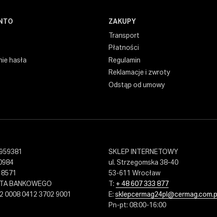
NTO
ZAKUPY
Transport
Płatności
ie hasła
Regulamin
Reklamacje i zwroty
Odstąp od umowy
959381
SKLEP INTERNETOWY
0984
ul. Strzegomska 38-40
18571
53-611 Wrocław
NTA BANKOWEGO
T:
+ 48 607 333 877
2 0008 0412 3702 9001
E:
sklepcermag24pl@cermag.com.p
Pn-pt: 08:00-16:00