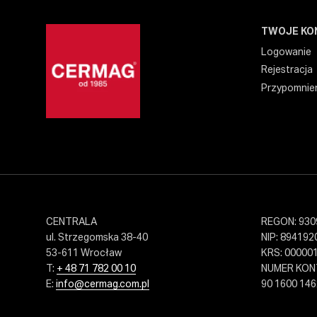
TWOJE KO
Logowanie
Rejestracja
Przypomnien
CENTRALA
REGON: 930
ul. Strzegomska 38-40
NIP: 894192
53-611 Wrocław
KRS: 00000
T:
+ 48 71 782 00 10
NUMER KO
E:
info@cermag.com.pl
90 1600 146