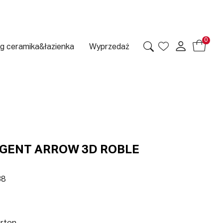
0
g ceramika&łazienka
Wyprzedaż
 GENT ARROW 3D ROBLE
38