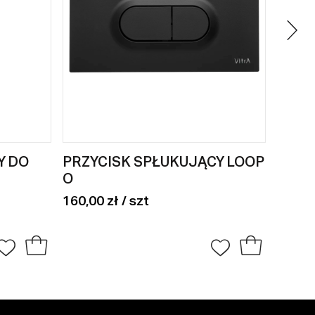
Y DO
PRZYCISK SPŁUKUJĄCY LOOP
NOGI
O
100,00
160,00 zł / szt