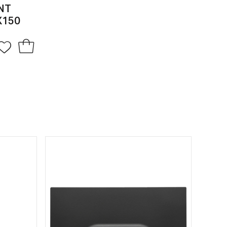
NT
X150